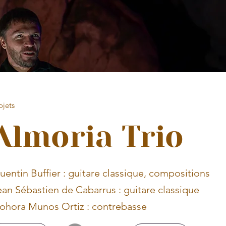
ojets
Almoria Trio
uentin Buffier : guitare classique, compositions
ean Sébastien de Cabarrus : guitare classique
ohora Munos Ortiz : contrebasse