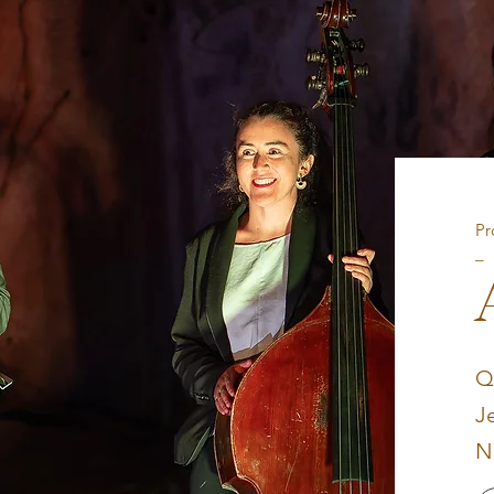
Pr
_
Q
J
N