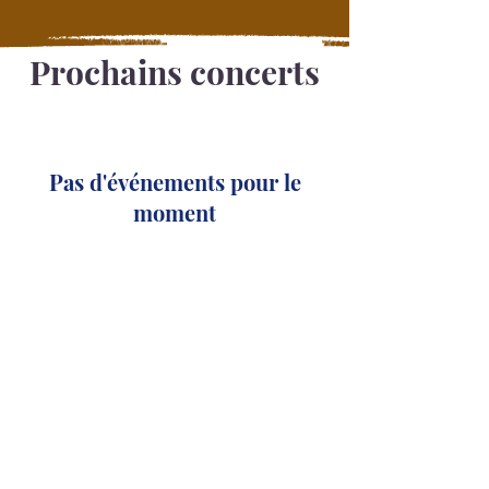
Prochains concerts
Pas d'événements pour le
moment
Quelques Concerts passées :
La pause musicale (31)
Jazz in Marciac (32)
Luz Ina Zik (65)
Chez Lily (65)